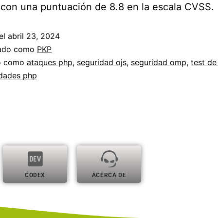
a con una puntuación de 8.8 en la escala CVSS.
el
abril 23, 2024
zado como
PKP
do como
ataques php
,
seguridad ojs
,
seguridad omp
,
test de
idades php
CODEX
ACERCA DE