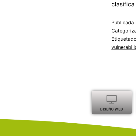
clasific
Publicada 
Categori
Etiqueta
vulnerabil
DISEÑO WEB