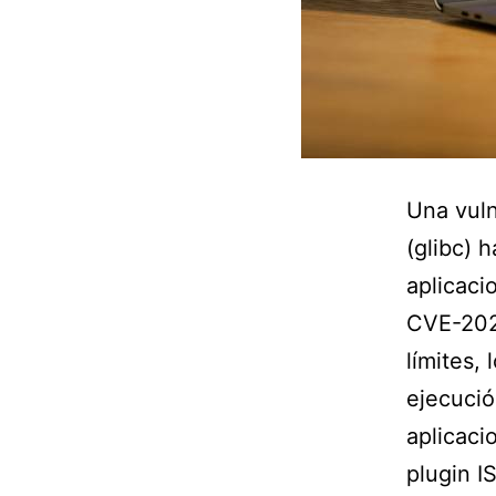
Una vuln
(glibc) 
aplicaci
CVE-2024
límites, 
ejecució
aplicaci
plugin I