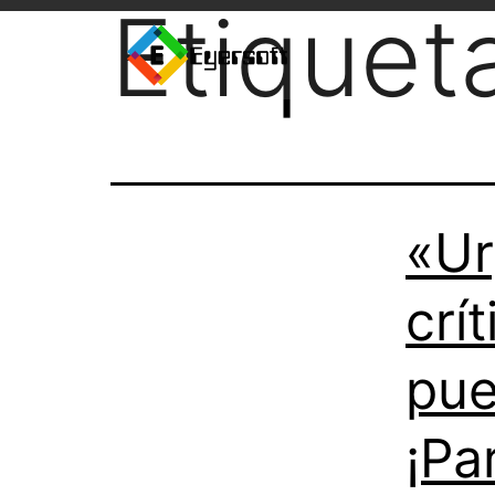
Etiquet
«Ur
crí
pue
¡Pa