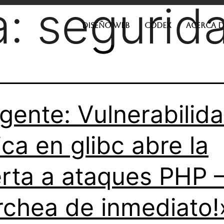
a:
segurid
DISEÑO WEB
CODEX
ACERCA D
gente: Vulnerabilid
tica en glibc abre la
rta a ataques PHP 
rchea de inmediato!