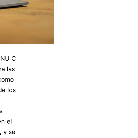
 GNU C
a las
 como
de los
s
en el
, y se