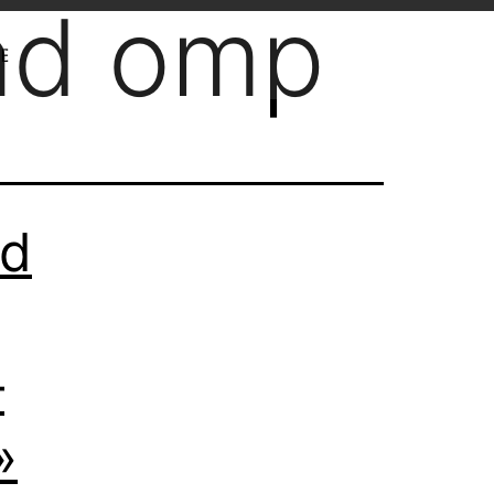
ad omp
E
ad
–
»